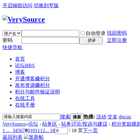
开启辅助访问
切换到窄版
找回密码
自动登录
密码
立即注册
登录
快捷导航
首页
论坛
BBS
博客
开通博客赚积分
发布资源赚积分
积分与邮件验证说明
在线工具
在线手册
搜索
热搜:
活动
交友
discuz
搜索
VerySource
»
论坛
›
站务区
›
站务讨论/投诉与建议
›
积分奖励规则 2
1 ...
3
4
5
6
7
8
9
10
11
12
... 18
/ 18 页
下一页
返回列表