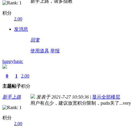
新手上路，请多指教
积分
2.00
发消息
回复
使用道具
举报
happybasic
0
1
2.00
主题
帖子
积分
新手上路
发表于 2021-7-27 10:50:36
|
显示全部楼层
用户有点少，建议放宽积分限制，pudn关了...very
积分
2.00