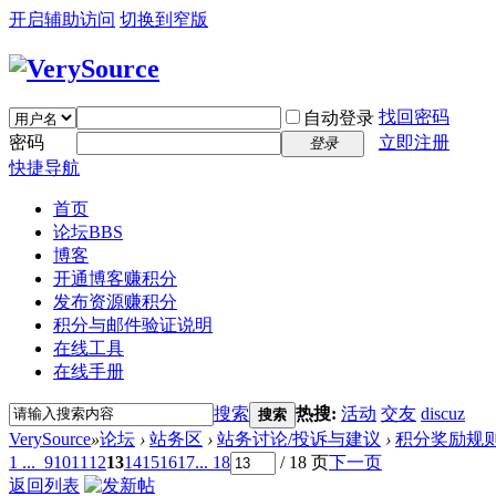
开启辅助访问
切换到窄版
找回密码
自动登录
密码
立即注册
登录
快捷导航
首页
论坛
BBS
博客
开通博客赚积分
发布资源赚积分
积分与邮件验证说明
在线工具
在线手册
搜索
热搜:
活动
交友
discuz
搜索
VerySource
»
论坛
›
站务区
›
站务讨论/投诉与建议
›
积分奖励规则 2
1 ...
9
10
11
12
13
14
15
16
17
... 18
/ 18 页
下一页
返回列表