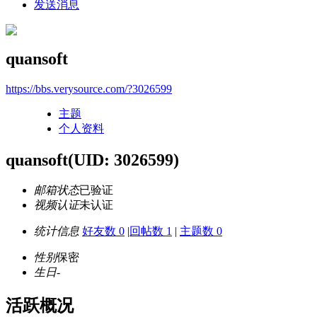
发送消息
quansoft
https://bbs.verysource.com/?3026599
主题
个人资料
quansoft
(UID: 3026599)
邮箱状态
已验证
视频认证
未认证
统计信息
好友数 0
|
回帖数 1
|
主题数 0
性别
保密
生日
-
活跃概况