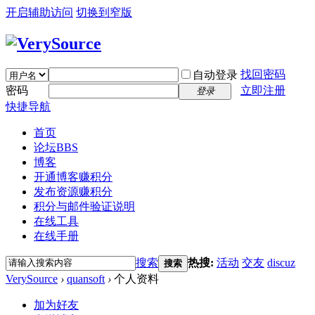
开启辅助访问
切换到窄版
找回密码
自动登录
密码
立即注册
登录
快捷导航
首页
论坛
BBS
博客
开通博客赚积分
发布资源赚积分
积分与邮件验证说明
在线工具
在线手册
搜索
热搜:
活动
交友
discuz
搜索
VerySource
›
quansoft
›
个人资料
加为好友