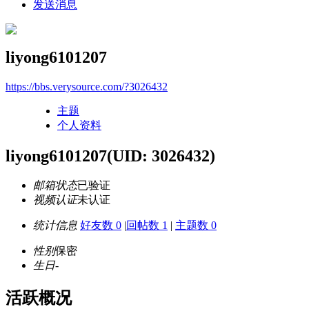
发送消息
liyong6101207
https://bbs.verysource.com/?3026432
主题
个人资料
liyong6101207
(UID: 3026432)
邮箱状态
已验证
视频认证
未认证
统计信息
好友数 0
|
回帖数 1
|
主题数 0
性别
保密
生日
-
活跃概况