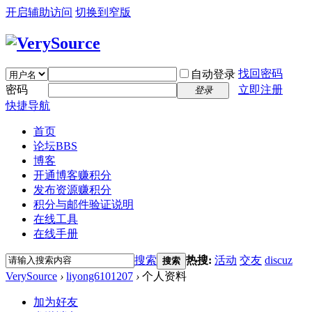
开启辅助访问
切换到窄版
找回密码
自动登录
密码
立即注册
登录
快捷导航
首页
论坛
BBS
博客
开通博客赚积分
发布资源赚积分
积分与邮件验证说明
在线工具
在线手册
搜索
热搜:
活动
交友
discuz
搜索
VerySource
›
liyong6101207
›
个人资料
加为好友