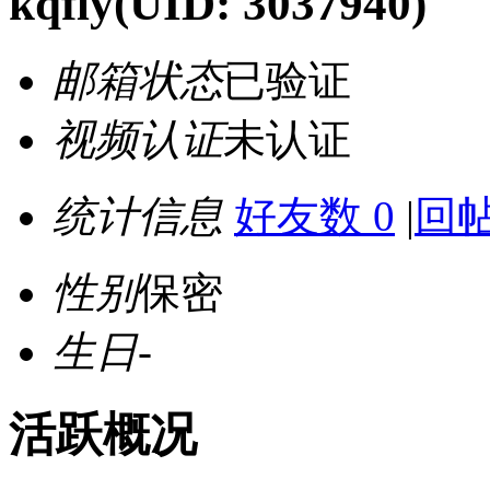
kqfly
(UID: 3037940)
邮箱状态
已验证
视频认证
未认证
统计信息
好友数 0
|
回帖
性别
保密
生日
-
活跃概况