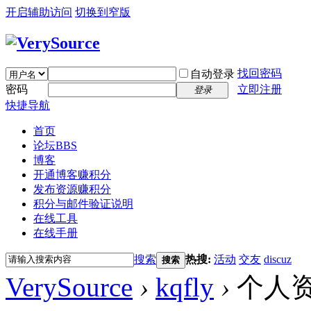
开启辅助访问
切换到窄版
找回密码
自动登录
密码
立即注册
登录
快捷导航
首页
论坛
BBS
博客
开通博客赚积分
发布资源赚积分
积分与邮件验证说明
在线工具
在线手册
搜索
热搜:
活动
交友
discuz
搜索
VerySource
›
kqfly
›
个人