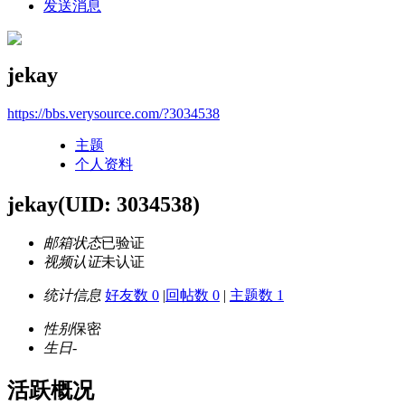
发送消息
jekay
https://bbs.verysource.com/?3034538
主题
个人资料
jekay
(UID: 3034538)
邮箱状态
已验证
视频认证
未认证
统计信息
好友数 0
|
回帖数 0
|
主题数 1
性别
保密
生日
-
活跃概况