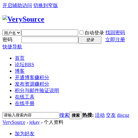
开启辅助访问
切换到窄版
找回密码
自动登录
密码
立即注册
登录
快捷导航
首页
论坛
BBS
博客
开通博客赚积分
发布资源赚积分
积分与邮件验证说明
在线工具
在线手册
搜索
热搜:
活动
交友
discuz
搜索
VerySource
›
jekay
›
个人资料
加为好友